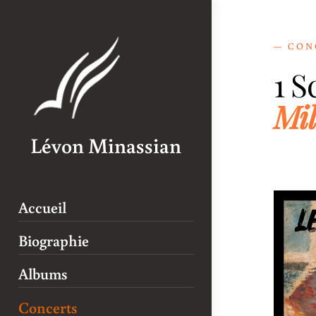
Skip
to
content
— CON
1 S
Mil
Lévon Minassian
Accueil
Biographie
Albums
Concerts