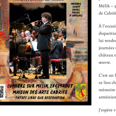
Mélik – 5
de Cabriè
À l’occas
dispariti
lui rend
journées 
château o
œuvre.
C’est un 
ce lieu c
mémoire d
arménienn
J’espère 