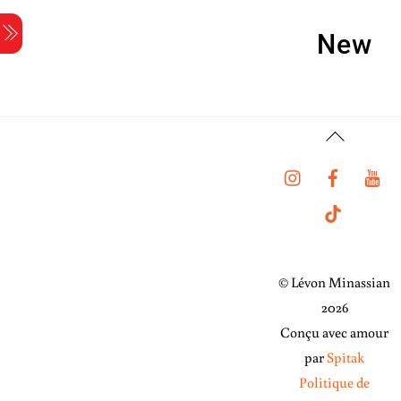
Skip
Menu
to
New
content
Back
To
Instagram
Faceboo
Y
Top
Tiktok
© Lévon Minassian
2026
Conçu avec amour
par
Spitak
Politique de