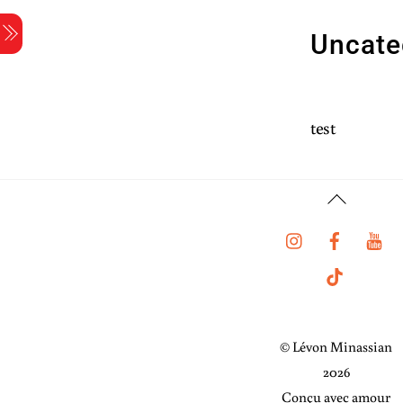
Skip
Menu
to
Uncate
content
test
Back
To
Instagram
Faceboo
Y
Top
Tiktok
© Lévon Minassian
2026
Conçu avec amour