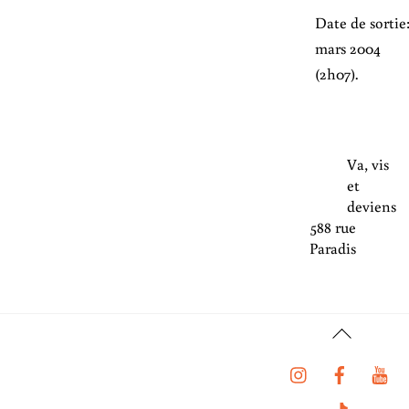
Date de sortie:
mars 2004
(2h07).
Va, vis
et
deviens
588 rue
Paradis
Back
To
Instagram
Faceboo
Y
Top
Tiktok