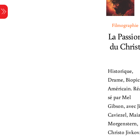
Skip
Menu
to
content
Filmographie
La Passio
du Chris
Historique,
Drame, Biopic
Américain. Réa
sé par Mel
Gibson, avec J
Caviezel, Mai
Morgenstern,
Christo Jivkov