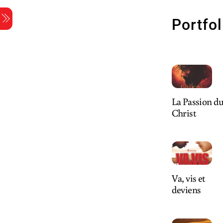
Skip
Menu
to
Portfol
content
La Passion d
Christ
Va, vis et
deviens