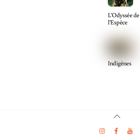
L’Odyssée de
l’Espèce
Indigènes
Back
To
Instagram
Faceboo
Y
Top
Tiktok