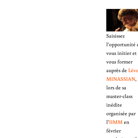
Saisissez
l’opportunité 
vous initier et
vous former
auprès de
Lév
MINASSIAN
,
lors de sa
master-class
inédite
organisée par
l’
IIMM
en
février