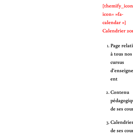
[themify_icon
icon= »fa-
calendar »]
Calendrier 20
Page relat
à tous nos
cursus
d’enseign
ent
Contenu
pédagogiq
de ses cou
Calendrie
de ses cou