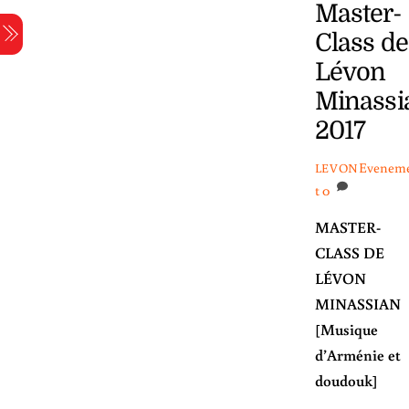
Master-
Skip
Menu
to
Class de
content
Lévon
Minassi
2017
Evenem
LEVON
t
0
MASTER-
CLASS DE
LÉVON
MINASSIAN
[Musique
d’Arménie et
doudouk]